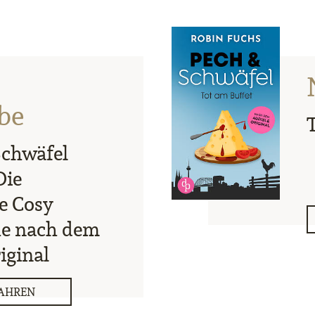
be
Schwäfel
Die
e Cosy
he nach dem
iginal
AHREN