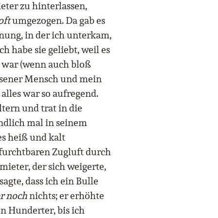
ter zu hinterlassen,
oft
umgezogen. Da gab es
ng, in der ich unterkam,
h habe sie geliebt, weil es
war (wenn auch bloß
chsener Mensch und mein
alles war so aufregend.
tern und trat in die
ndlich mal in seinem
es heiß und kalt
furchtbaren Zugluft durch
ieter, der sich weigerte,
sagte, dass ich ein Bulle
r
noch
nichts; er erhöhte
n Hunderter, bis ich