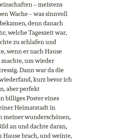
einschaften – meistens
ben Wache – was sinnvoll
en bekamen, denn danach
r, welche Tageszeit war,
chte zu schlafen und
te, wenn er nach Hause
g machte, um wieder
ressig. Dann war da die
wiederfand, kurz bevor ich
n, aber perfekt
n billiges Poster eines
iner Heimatstadt in
 in meiner wunderschönen,
Bild an und dachte daran,
u Hause brach, und weinte,