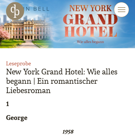
Zum Haupt-Inhalt springen
Zur Navigation springen
Zur Website-Suche springen
Leseprobe
New York Grand Hotel: Wie alles
begann | Ein romantischer
Liebesroman
1
George
1958