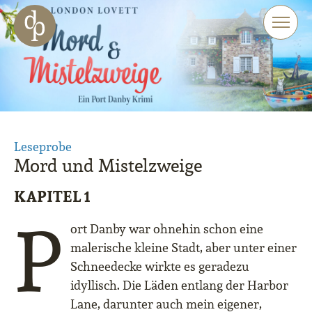
Zum Haupt-Inhalt springen
Zur Navigation springen
Zur Website-Suche springen
Leseprobe
Mord und Mistelzweige
KAPITEL 1
P
ort Danby war ohnehin schon eine
malerische kleine Stadt, aber unter einer
Schneedecke wirkte es geradezu
idyllisch. Die Läden entlang der Harbor
Lane, darunter auch mein eigener,