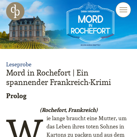
Zum Haupt-Inhalt springen
Zur Navigation springen
Zur Website-Suche springen
Leseprobe
Mord in Rochefort | Ein
spannender Frankreich-Krimi
Prolog
(Rochefort, Frankreich)
W
ie lange braucht eine Mutter, um
das Leben ihres toten Sohnes in
Kartons zu packen und aus dem