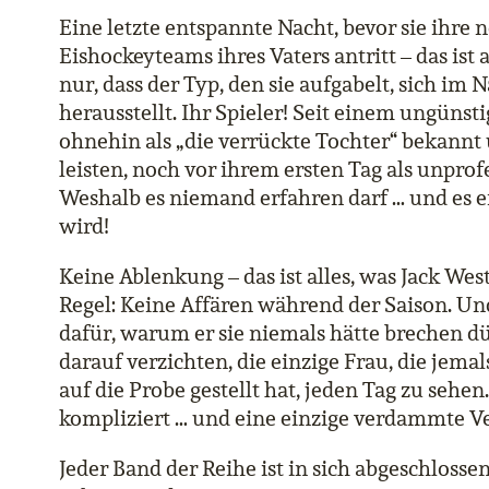
Eine letzte entspannte Nacht, bevor sie ihre n
Eishockeyteams ihres Vaters antritt – das ist
nur, dass der Typ, den sie aufgabelt, sich im 
herausstellt. Ihr Spieler! Seit einem ungünstig
ohnehin als „die verrückte Tochter“ bekannt 
leisten, noch vor ihrem ersten Tag als unpro
Weshalb es niemand erfahren darf … und es e
wird!
Keine Ablenkung – das ist alles, was Jack Wes
Regel: Keine Affären während der Saison. Un
dafür, warum er sie niemals hätte brechen d
darauf verzichten, die einzige Frau, die jemal
auf die Probe gestellt hat, jeden Tag zu sehen
kompliziert … und eine einzige verdammte V
Jeder Band der Reihe ist in sich abgeschlos