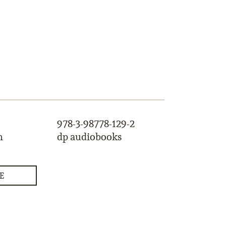
978-3-98778-129-2
m
dp audiobooks
E