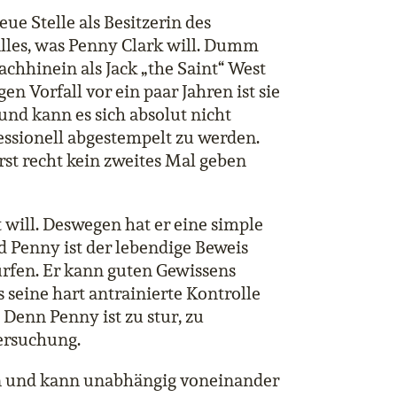
eue Stelle als Besitzerin des
 alles, was Penny Clark will. Dumm
Nachhinein als Jack „the Saint“
West
en Vorfall vor ein paar Jahren ist sie
und kann es sich absolut nicht
fessionell abgestempelt zu werden.
rst recht kein zweites Mal geben
t will. Deswegen hat er eine simple
d Penny ist der lebendige Beweis
ürfen. Er kann guten Gewissens
s seine hart antrainierte Kontrolle
. Denn Penny ist zu stur, zu
ersuchung.
sen und kann unabhängig voneinander