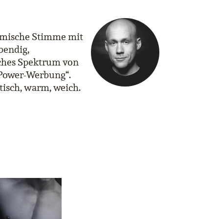
amische Stimme mit
bendig,
sches Spektrum von
 „Power-Werbung“.
ntisch, warm, weich.