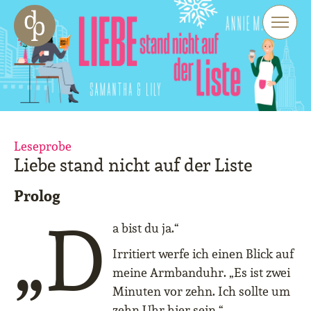
Zum Haupt-Inhalt springen
Zur Navigation springen
Zur Website-Suche springen
Leseprobe
Liebe stand nicht auf der Liste
Prolog
„D
a bist du ja.“
Irritiert werfe ich einen Blick auf
meine Armbanduhr. „Es ist zwei
Minuten vor zehn. Ich sollte um
zehn Uhr hier sein.“