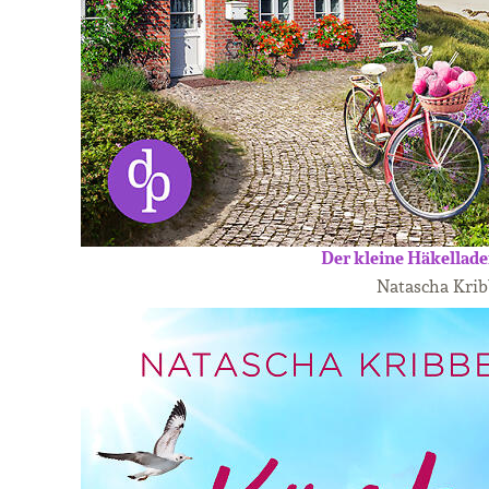
Der kleine Häkellad
Natascha Krib