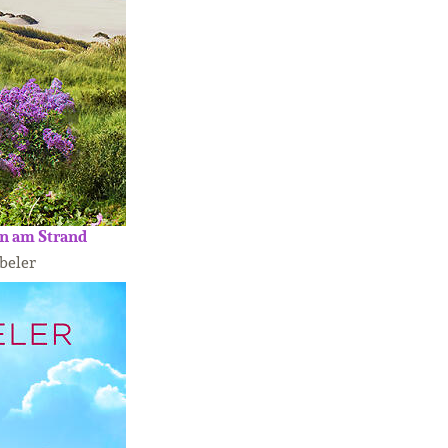
en am Strand
beler