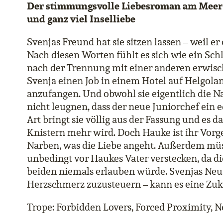
Der stimmungsvolle Liebesroman am Meer
und ganz viel Inselliebe
Svenjas Freund hat sie sitzen lassen – weil 
Nach diesen Worten fühlt es sich wie ein Schla
nach der Trennung mit einer anderen erwis
Svenja einen Job in einem Hotel auf Helgola
anzufangen. Und obwohl sie eigentlich die N
nicht leugnen, dass der neue Juniorchef ein 
Art bringt sie völlig aus der Fassung und es d
Knistern mehr wird. Doch Hauke ist ihr Vorg
Narben, was die Liebe angeht. Außerdem müs
unbedingt vor Haukes Vater verstecken, da d
beiden niemals erlauben würde. Svenjas Neu
Herzschmerz zuzusteuern – kann es eine Zuku
Trope: Forbidden Lovers, Forced Proximity, 