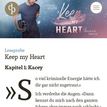
Zum Haupt-Inhalt springen
Zur Navigation springen
Zur Website-Suche springen
Leseprobe
Keep my Heart
Kapitel 1: Kacey
»S
o viel kriminelle Energie hätte ich
dir gar nicht zugetraut.«
Ich verdrehe die Augen. »Dann
kennst du mich nach den ganzen
Jahren aber immer noch schlecht.«