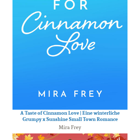
A Taste of Cinnamon Love | Eine winterliche
Grumpy x Sunshine Small Town Romance
Mira Frey