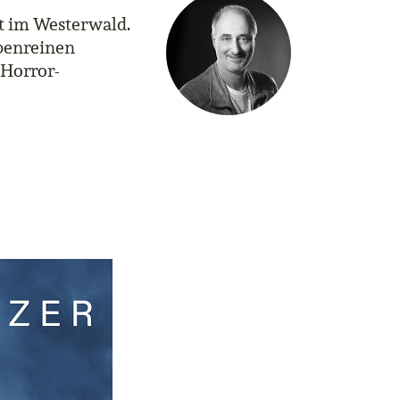
et im Westerwald.
penreinen
 Horror-