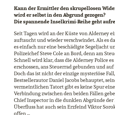
Kann der Ermittler den skrupellosen Wid
wird er selbst in den Abgrund gezogen?
Die spannende Inselkrimi-Reihe geht aufr
Seit Tagen wird an der Küste von Alderney ein
auftaucht und wieder verschwindet. Als es 
es einfach nur eine beschädigte Segeljacht u
Polizeichef Steve Cole an Bord, denn am Steu
Schnell wird klar, dass die Alderney Police e
erschossen, ans Steuerrad gebunden und auf e
Doch das ist nicht der einzige mysteriöse Fal
Bestsellerautor Daniel Jacobs behauptet, sei
vermeintlichen Tatort gibt es keine Spur ein
Verbindung zwischen den beiden Fällen gebe
Chief Inspector in die dunklen Abgründe der
Überfluss hat auch sein Erzfeind Viktor Sor
offen …