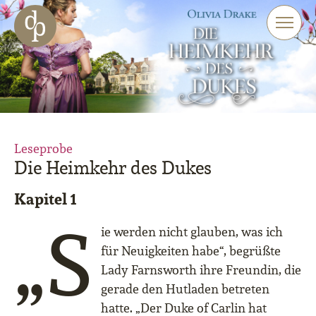
Zum Haupt-Inhalt springen
Zur Navigation springen
Zur Website-Suche springen
Leseprobe
Die Heimkehr des Dukes
Kapitel 1
„S
ie werden nicht glauben, was ich
für Neuigkeiten habe“, begrüßte
Lady Farnsworth ihre Freundin, die
gerade den Hutladen betreten
hatte. „Der Duke of Carlin hat