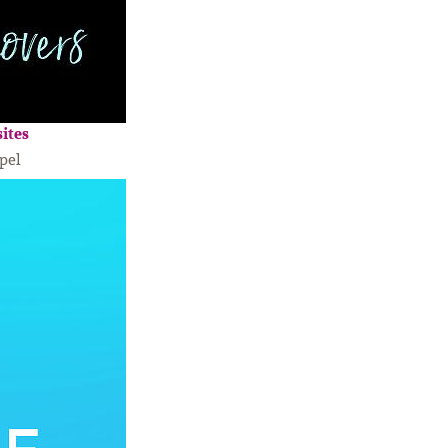
ites
pel