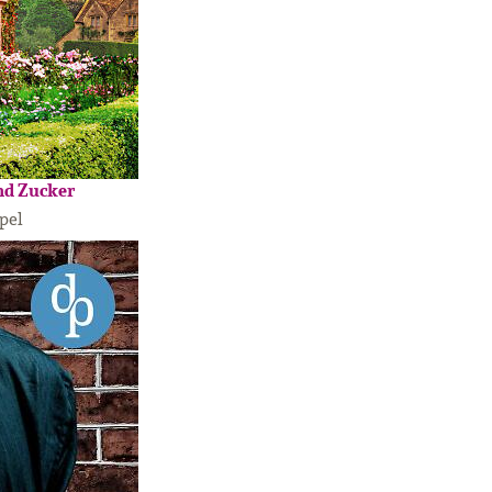
nd Zucker
pel