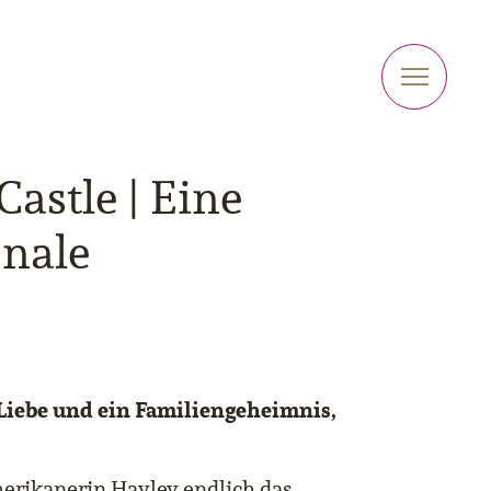
astle | Eine
onale
Liebe und ein Familiengeheimnis,
merikanerin Hayley endlich das