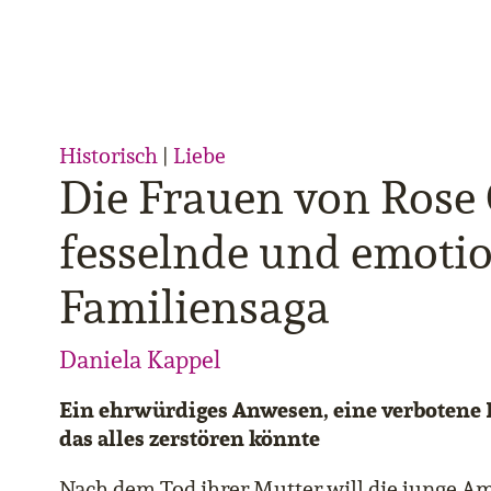
Historisch
|
Liebe
Die Frauen von Rose C
fesselnde und emoti
Familiensaga
Daniela Kappel
Ein ehrwürdiges Anwesen, eine verbotene 
das alles zerstören könnte
Nach dem Tod ihrer Mutter will die junge A