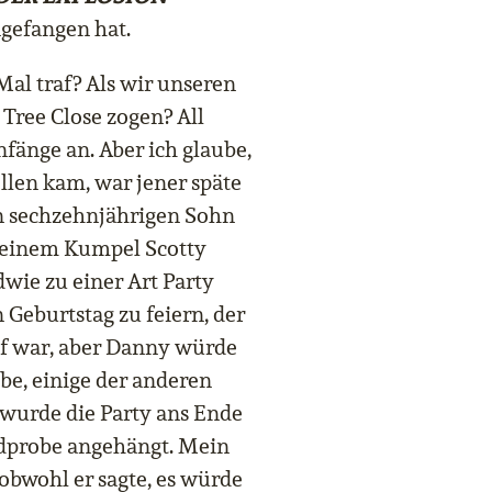
ngefangen hat.
al traf? Als wir unseren
Tree Close zogen? All
nfänge an. Aber ich glaube,
ollen kam, war jener späte
n sechzehnjährigen Sohn
seinem Kumpel Scotty
wie zu einer Art Party
Geburtstag zu feiern, der
uf war, aber Danny würde
be, einige der anderen
o wurde die Party ans Ende
dprobe angehängt. Mein
obwohl er sagte, es würde