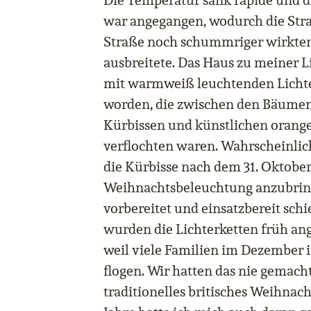
Die Temperatur sank rapide und d
war angegangen, wodurch die Str
Straße noch schummriger wirkten, 
ausbreitete. Das Haus zu meiner 
mit warmweiß leuchtenden Licht
worden, die zwischen den Bäumen
Kürbissen und künstlichen orang
verflochten waren. Wahrscheinlic
die Kürbisse nach dem 31. Oktobe
Weihnachtsbeleuchtung anzubring
vorbereitet und einsatzbereit schi
wurden die Lichterketten früh an
weil viele Familien im Dezember i
flogen. Wir hatten das nie gemacht 
traditionelles britisches Weihnach