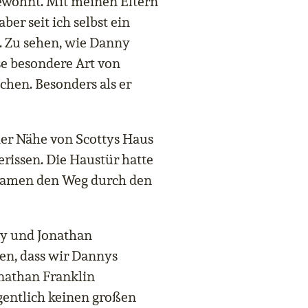
gewöhnt. Mit meinen Eltern
ber seit ich selbst ein
n. Zu sehen, wie Danny
se besondere Art von
echen. Besonders als er
der Nähe von Scottys Haus
erissen. Die Haustür hatte
 kamen den Weg durch den
nny und Jonathan
ssen, dass wir Dannys
nathan Franklin
entlich keinen großen