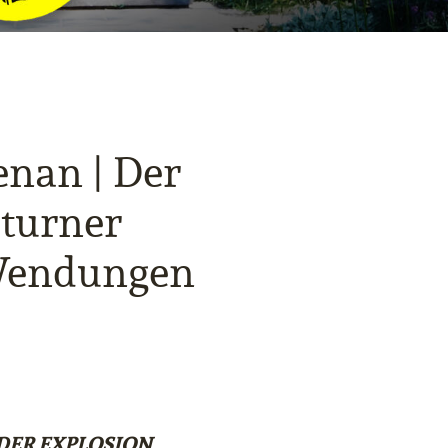
enan | Der
turner
 Wendungen
DER EXPLOSION