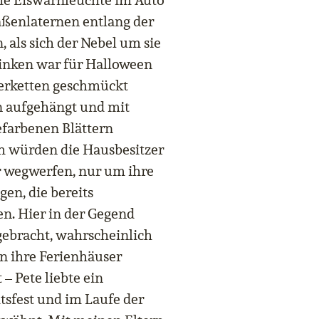
ie Eiswarnleuchte im Auto
aßenlaternen entlang der
als sich der Nebel um sie
Linken war für Halloween
erketten geschmückt
 aufgehängt und mit
efarbenen Blättern
h würden die Hausbesitzer
r wegwerfen, nur um ihre
en, die bereits
en. Hier in der Gegend
gebracht, wahrscheinlich
n ihre Ferienhäuser
– Pete liebte ein
tsfest und im Laufe der