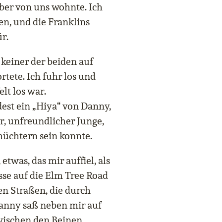
ber von uns wohnte. Ich
n, und die Franklins
r.
s keiner der beiden auf
tete. Ich fuhr los und
lt los war.
st ein „Hiya“ von Danny,
r, unfreundlicher Junge,
üchtern sein konnte.
etwas, das mir auffiel, als
sse auf die Elm Tree Road
en Straßen, die durch
Danny saß neben mir auf
zwischen den Beinen.