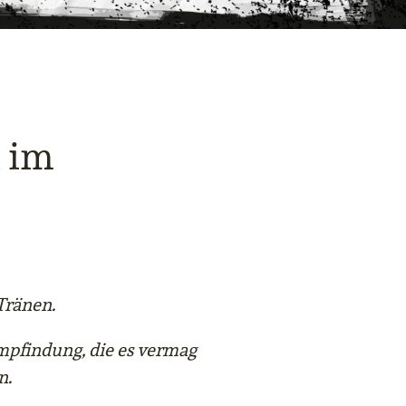
t im
 Tränen.
Empfindung, die es vermag
n.