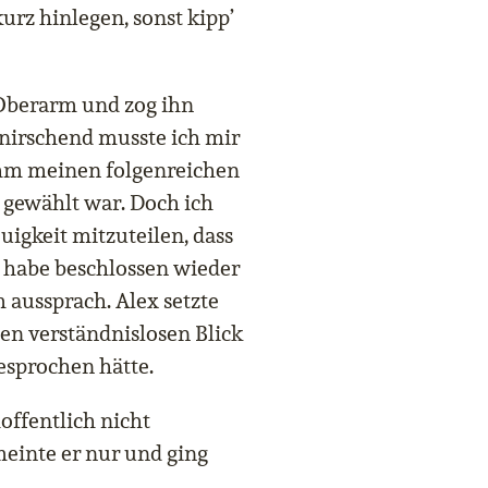
rz hinlegen, sonst kipp’
 Oberarm und zog ihn
nirschend musste ich mir
 ihm meinen folgenreichen
 gewählt war. Doch ich
uigkeit mitzuteilen, dass
ch habe beschlossen wieder
m aussprach. Alex setzte
nen verständnislosen Blick
gesprochen hätte.
hoffentlich nicht
einte er nur und ging