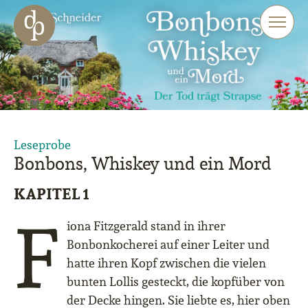
Zum Haupt-Inhalt springen
Zur Navigation springen
Zur Website-Suche springen
Leseprobe
Bonbons, Whiskey und ein Mord
KAPITEL 1
F
iona Fitzgerald stand in ihrer
Bonbonkocherei auf einer Leiter und
hatte ihren Kopf zwischen die vielen
bunten Lollis gesteckt, die kopfüber von
der Decke hingen. Sie liebte es, hier oben