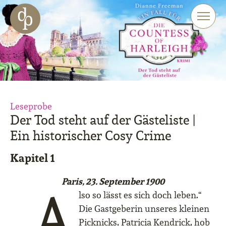
Zum Haupt-Inhalt springen
Zur Navigation springen
Zur Website-Suche springen
Leseprobe
Der Tod steht auf der Gästeliste |
Ein historischer Cosy Crime
Kapitel 1
Paris, 23. September 1900
„A
lso so lässt es sich doch leben.“
Die Gastgeberin unseres kleinen
Picknicks, Patricia Kendrick, hob