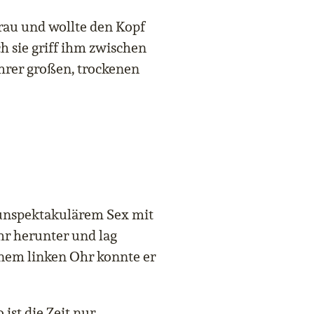
Frau und wollte den Kopf
h sie griff ihm zwischen
hrer großen, trockenen
nspektakulärem Sex mit
ihr herunter und lag
inem linken Ohr konnte er
 ist die Zeit nur