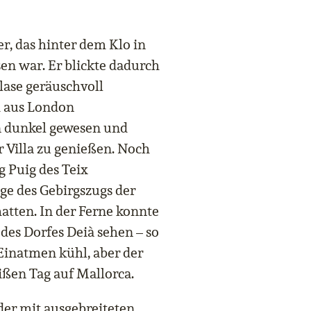
er, das hinter dem Klo in
en war. Er blickte dadurch
lase geräuschvoll
nd aus London
 dunkel gewesen und
r Villa zu genießen. Noch
g Puig des Teix
e des Gebirgszugs der
atten. In der Ferne konnte
 des Dorfes Deià sehen – so
 Einatmen kühl, aber der
ßen Tag auf Mallorca.
der mit ausgebreiteten