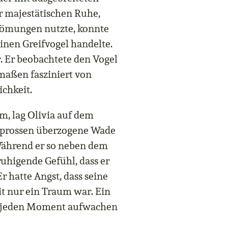
er majestätischen Ruhe,
trömungen nutzte, konnte
inen Greifvogel handelte.
er. Er beobachtete den Vogel
maßen fasziniert von
ichkeit.
m, lag Olivia auf dem
sprossen überzogene Wade
Während er so neben dem
uhigende Gefühl, dass er
r hatte Angst, dass seine
it nur ein Traum war. Ein
r jeden Moment aufwachen