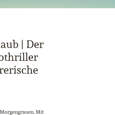
laub | Der
thriller
rerische
m Morgengrauen. Mit