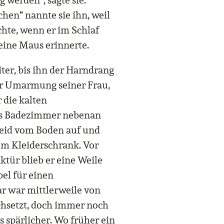
g werden“, sagte sie.
hen“ nannte sie ihn, weil
chte, wenn er im Schlaf
leine Maus erinnerte.
ter, bis ihn der Harndrang
der Umarmung seiner Frau,
 die kalten
ins Badezimmer nebenan
leid vom Boden auf und
em Kleiderschrank. Vor
tür blieb er eine Weile
bel für einen
r war mittlerweile von
chsetzt, doch immer noch
s spärlicher. Wo früher ein