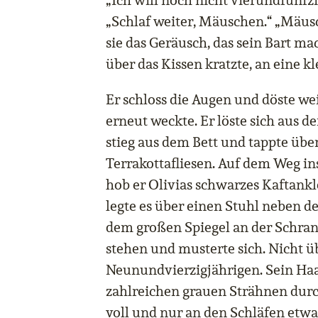
„Ich will noch nicht vierundfünfzi
„Schlaf weiter, Mäuschen.“ „Mäusc
sie das Geräusch, das sein Bart ma
über das Kissen kratzte, an eine k
Er schloss die Augen und döste wei
erneut weckte. Er löste sich aus 
stieg aus dem Bett und tappte über
Terrakottafliesen. Auf dem Weg 
hob er Olivias schwarzes Kaftank
legte es über einen Stuhl neben d
dem großen Spiegel an der Schrank
stehen und musterte sich. Nicht ü
Neunundvierzigjährigen. Sein Haa
zahlreichen grauen Strähnen dur
voll und nur an den Schläfen etwa