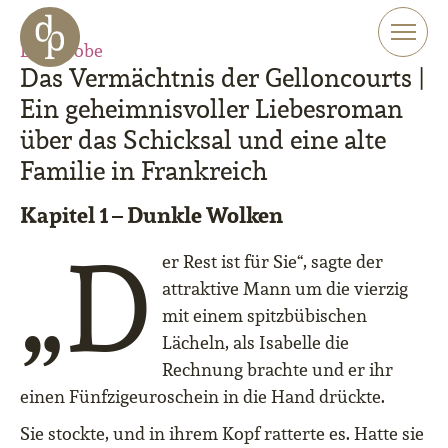
Zum Haupt-Inhalt springen
Zur Navigation springen
Leseprobe
Zur Website-Suche springen
Das Vermächtnis der Gelloncourts |
Ein geheimnisvoller Liebesroman
über das Schicksal und eine alte
Familie in Frankreich
Kapitel 1 – Dunkle Wolken
„D
er Rest ist für Sie“, sagte der
attraktive Mann um die vierzig
mit einem spitzbübischen
Lächeln, als Isabelle die
Rechnung brachte und er ihr
einen Fünfzigeuroschein in die Hand drückte.
Sie stockte, und in ihrem Kopf ratterte es. Hatte sie