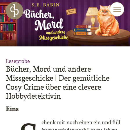
Zum Haupt-Inhalt springen
Zur Navigation springen
Zur Website-Suche springen
Leseprobe
Bücher, Mord und andere
Missgeschicke | Der gemütliche
Cosy Crime über eine clevere
Hobbydetektivin
Eins
chenk mir noch einen ein und füll