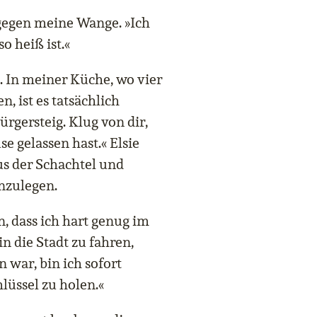
gegen meine Wange. »Ich
o heiß ist.«
t. In meiner Küche, wo vier
, ist es tatsächlich
rgersteig. Klug von dir,
e gelassen hast.« Elsie
us der Schachtel und
inzulegen.
, dass ich hart genug im
 die Stadt zu fahren,
n war, bin ich sofort
lüssel zu holen.«