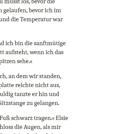
u musst los, bevor die
n gelaufen, bevor ich im
und die Temperatur war
nd ich bin die sanftmütige
tt aufsteht, wenn ich das
itzen sehe.«
ch, an dem wir standen,
latte reichte nicht aus,
ldig tanzte er hin und
Sitzstange zu gelangen.
Fuß schwarz tragen.« Elsie
chloss die Augen, als mir