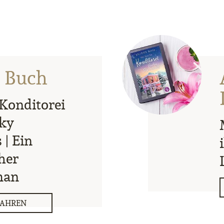
s Buch
 Konditorei
cky
| Ein
her
man
FAHREN