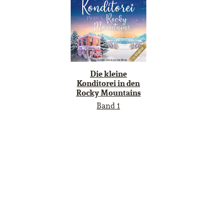
Die kleine
Konditorei in den
Rocky Mountains
Band 1