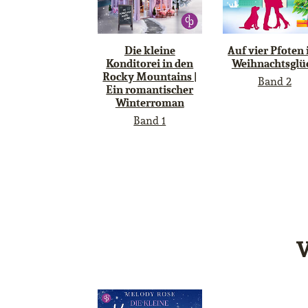
Die kleine
Auf vier Pfoten 
Konditorei in den
Weihnachtsglü
Rocky Mountains |
Band 2
Ein romantischer
Winterroman
Band 1