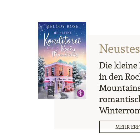
Neuste
Die kleine
in den Ro
Mountains 
romantisc
Winterro
MEHR ER