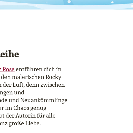
Reihe
 Rose
entführen dich in
in den malerischen Rocky
n der Luft, denn zwischen
ängen und
sende und Neuankömmlinge
wer im Chaos genug
 der Autorin für alle
anz große Liebe.