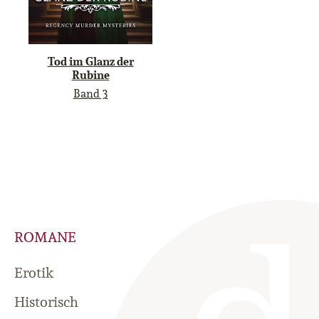
Tod im Glanz der
Rubine
Band 3
ROMANE
Erotik
Historisch