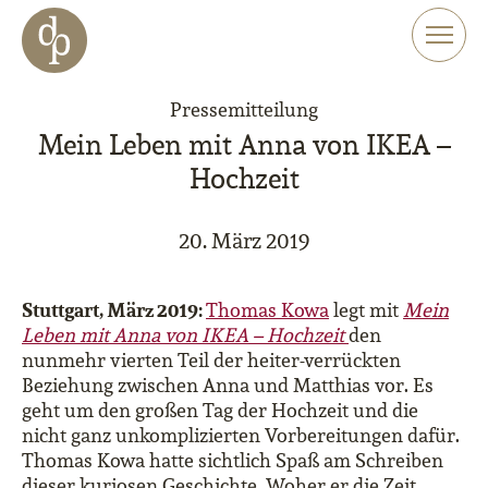
Zum Haupt-Inhalt springen
Zur Navigation springen
Zur Website-Suche springen
Pressemitteilung
Mein Leben mit Anna von IKEA –
Hochzeit
20. März 2019
Stuttgart, März 2019:
Thomas Kowa
legt mit
Mein
Leben mit Anna von IKEA – Hochzeit
den
nunmehr vierten Teil der heiter-verrückten
Beziehung zwischen Anna und Matthias vor. Es
geht um den großen Tag der Hochzeit und die
nicht ganz unkomplizierten Vorbereitungen dafür.
Thomas Kowa hatte sichtlich Spaß am Schreiben
dieser kuriosen Geschichte. Woher er die Zeit