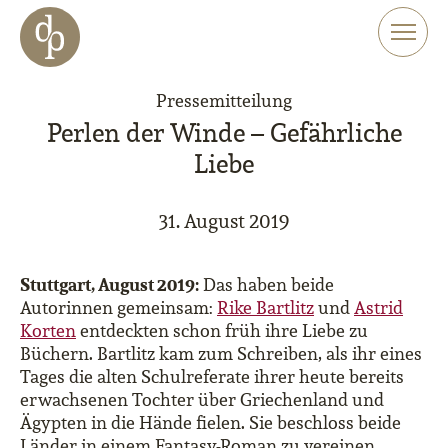
Zum Haupt-Inhalt springen
Zur Navigation springen
Zur Website-Suche springen
Pressemitteilung
Perlen der Winde – Gefährliche
Liebe
31. August 2019
Stuttgart, August 2019:
Das haben beide
Autorinnen gemeinsam:
Rike Bartlitz
und
Astrid
Korten
entdeckten schon früh ihre Liebe zu
Büchern. Bartlitz kam zum Schreiben, als ihr eines
Tages die alten Schulreferate ihrer heute bereits
erwachsenen Tochter über Griechenland und
Ägypten in die Hände fielen. Sie beschloss beide
Länder in einem Fantasy-Roman zu vereinen.