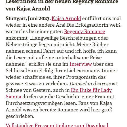
Leser:innen in der neuen Regency Romance
von Kajsa Arnold
Stuttgart, Juni 2023.
Kajsa Arnold
entführt uns mal
wieder in eine andere Ära! Die Erfolgsautorin weiß,
worauf es bei einer guten
Regency Romance
„
ankommt.
L
angweilige Beschreibungen oder
Nebenstränge liegen mir nicht. Meine Bücher
nehmen schnell Fahrt auf und ich hoffe, ich kann
die Leser mit auf eine unterhaltsame Reise
nehmen“,
erklärt sie uns im
Interview
über den
Schlüssel zum Erfolg ihrer Liebesromane. Immer
wieder schafft sie es, ihrer Protagonistin das
gewisse Etwas zu verleihen.
Damsel in distress
ist
Schnee von Gestern, auch in
Ein Duke für Lady
Sienna
dürfen wir die Geschichte einer Frau mit
Durchsetzungsvermögen lesen. Fans von Kajsa
Arnold wissen bereits: Romance wird hier groß
geschrieben.
Vollständige Pressemitteilung zum Download