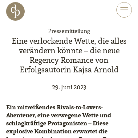
Zum Haupt-Inhalt springen
Zur Navigation springen
Zur Website-Suche springen
Pressemitteilung
Eine verlockende Wette, die alles
verändern könnte – die neue
Regency Romance von
Erfolgsautorin Kajsa Arnold
29. Juni 2023
Ein mitreißendes Rivals-to-Lovers-
Abenteuer, eine verwegene Wette und
schlagkräftige Protagonisten – Diese
explosive Kombination erwartet die