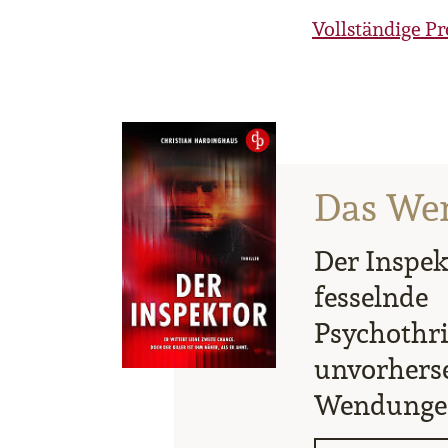
Vollständige P
Das We
Der Inspek
fesselnde
Psychothril
unvorhers
Wendunge