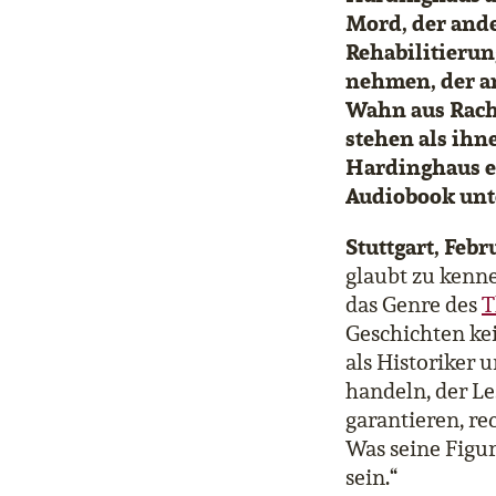
Mord, der ande
Rehabilitierun
nehmen, der an
Wahn aus Rache
stehen als ihn
Hardinghaus er
Audiobook unt
Stuttgart, Febr
glaubt zu kenne
das Genre des
T
Geschichten kei
als Historiker 
handeln, der Le
garantieren, re
Was seine Figu
sein.“