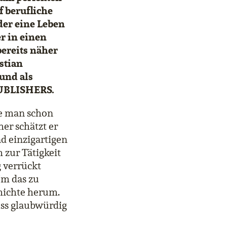
f berufliche
der eine Leben
r in einen
bereits näher
stian
und als
PUBLISHERS.
die man schon
her schätzt er
d einzigartigen
 zur Tätigkeit
g verrückt
Um das zu
chichte herum.
uss glaubwürdig