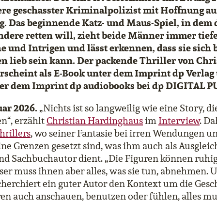
re geschasster Kriminalpolizist mit Hoffnung au
g. Das beginnende Katz- und Maus-Spiel, in dem 
dere retten will, zieht beide Männer immer tiefe
 und Intrigen und lässt erkennen, dass sie sich 
en lieb sein kann. Der packende Thriller von Chri
scheint als E-Book unter dem Imprint dp Verlag 
er dem Imprint dp audiobooks bei dp DIGITAL 
uar 2026.
„Nichts ist so langweilig wie eine Story, 
n“, erzählt
Christian Hardinghaus
im
Interview
. Da
hrillers
, wo seiner Fantasie bei irren Wendungen un
ne Grenzen gesetzt sind, was ihm auch als Ausgleich
und Sachbuchautor dient. „Die Figuren können ruhi
ser muss ihnen aber alles, was sie tun, abnehmen. 
cherchiert ein guter Autor den Kontext um die Ges
ren auch anschauen, benutzen oder fühlen, alles m