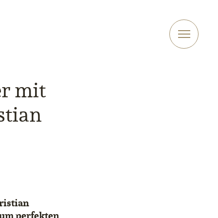
er mit
stian
ristian
zum perfekten