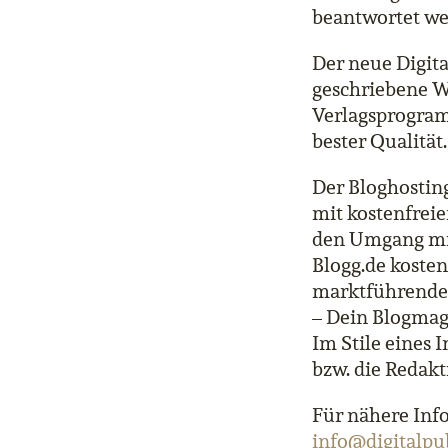
beantwortet w
Der neue Digita
geschriebene Wo
Verlagsprogram
bester Qualität.
Der Bloghosting
mit kostenfrei
den Umgang mit 
Blogg.de kosten
marktführenden
– Dein Blogmag
Im Stile eines
bzw. die Redakt
Für nähere Inf
info@digitalpu