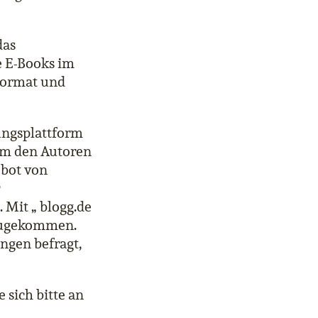
das
e E-Books im
Format und
hungsplattform
 Um den Autoren
ebot von
Mit „ blogg.de
nzugekommen.
ngen befragt,
sich bitte an