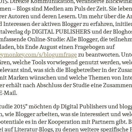
 2015. Direkte Kommunikation, veränderte Blickwink
en – Blogs sind Medien am Puls der Zeit. Sie lebe
er Autoren und deren Lesern. Um mehr über die Ar
 Interessen der aktiven Blogger zu erfahren, initiie
gitalverlag dp DIGITAL PUBLISHERS und der Blogho
mfassende Online-Studie: Alle Blogger, die teilne
laden, bis Ende August einen Fragebogen auf
veymonkey.com/s/blogumfrage
zu beantworten. Unt
ären, welche Tools vorwiegend genutzt werden, welc
levant sind, was sich die Blogbetreiber in der Zu
mit Marken wünschen und welche Themen von Inter
er erhält nach Abschluss der Studie eine Zusammen
E-Mail.
tudie 2015“ möchten dp Digital Publishers und blog
, wie Blogger arbeiten, was sie interessiert und we
tentiale es in der Kooperation mit Partnern gibt. 
ei auf Literatur-Blogs, zu denen weitere spezifische