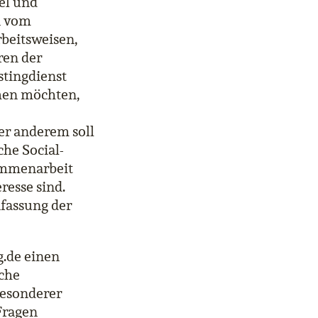
el und
n vom
beitsweisen,
ren der
stingdienst
hmen möchten,
er anderem soll
he Social-
sammenarbeit
esse sind.
fassung der
g.de einen
lche
Besonderer
 Fragen