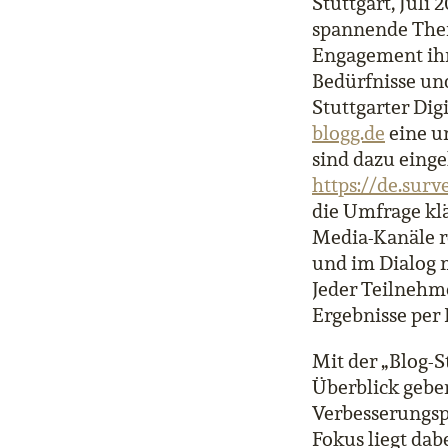
Stuttgart, Juli
spannende Them
Engagement ihr
Bedürfnisse und
Stuttgarter Di
blogg.de
eine u
sind dazu einge
https://de.sur
die Umfrage kl
Media-Kanäle re
und im Dialog 
Jeder Teilnehm
Ergebnisse per 
Mit der „Blog-S
Überblick geben
Verbesserungspo
Fokus liegt dab