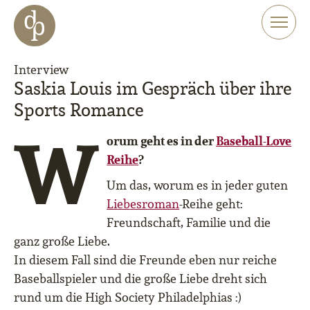
Zum Haupt-Inhalt springen
Zur Navigation springen
Zur Website-Suche springen
Interview
Saskia Louis im Gespräch über ihre
Sports Romance
W
orum geht es in der
Baseball-Love
Reihe
?
Um das, worum es in jeder guten
Liebesroman
-Reihe geht:
Freundschaft, Familie und die
ganz große Liebe.
In diesem Fall sind die Freunde eben nur reiche
Baseballspieler und die große Liebe dreht sich
rund um die High Society Philadelphias :)