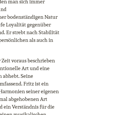
 den man sich immer
und
ner bodenständigen Natur
efe Loyalität gegenüber
. Er strebt nach Stabilität
persönlichen als auch in
ner Zeit voraus beschrieben
ntionelle Art und eine
n abhebt. Seine
mfassend. Fritz ist ein
 Harmonien seiner eigenen
hmal abgehobenen Art
nd ein Verständnis für die
 seinen musikalischen