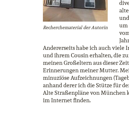
div
alt
und
um 
Recherchematerial der Autorin
vom
Jah
Andererseits habe ich auch viele 
und ihrem Cousin erhalten, die zu
meinen Großeltern aus dieser Zeit
Erinnerungen meiner Mutter. Me
minuziöse Aufzeichnungen (Tagebüc
anhand derer ich die Stütze für 
Alte Straßenpläne von München k
im Internet finden.