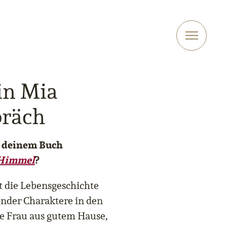
in Mia
präch
n deinem Buch
 Himmel
?
t die Lebensgeschichte
ender Charaktere in den
ge Frau aus gutem Hause,