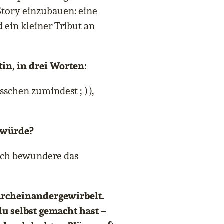
Story einzubauen: eine
ein kleiner Tribut an
tin, in drei Worten:
sschen zumindest ;-) ),
n würde?
 ich bewundere das
urcheinandergewirbelt.
du selbst gemacht hast –