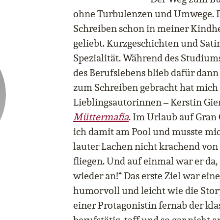
ohne Turbulenzen und Umwege. Da
Schreiben schon in meiner Kindhe
geliebt. Kurzgeschichten und Sat
Spezialität. Während des Studiums
des Berufslebens blieb dafür dann
zum Schreiben gebracht hat mich
Lieblingsautorinnen – Kerstin Gi
Müttermafia
. Im Urlaub auf Gran 
ich damit am Pool und musste mi
lauter Lachen nicht krachend von
fliegen. Und auf einmal war er da,
wieder an!“ Das erste Ziel war ein
humorvoll und leicht wie die Story
einer Protagonistin fernab der kl