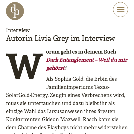
Zum Haupt-Inhalt springen
Zur Navigation springen
Zur Website-Suche springen
Interview
Autorin Livia Grey im Interview
W
orum geht es in deinem Buch
Dark Entanglement – Weil du mir
gehörst
?
Als Sophia Gold, die Erbin des
Familienimperiums Texas-
SolarGold-Energy, Zeugin eines Verbrechens wird,
muss sie untertauchen und dazu bleibt ihr als
einzige Wahl das Luxusanwesen ihres ärgsten
Konkurrenten Gideon Maxwell. Rasch kann sie
dem Charme des Playboys nicht mehr widerstehen