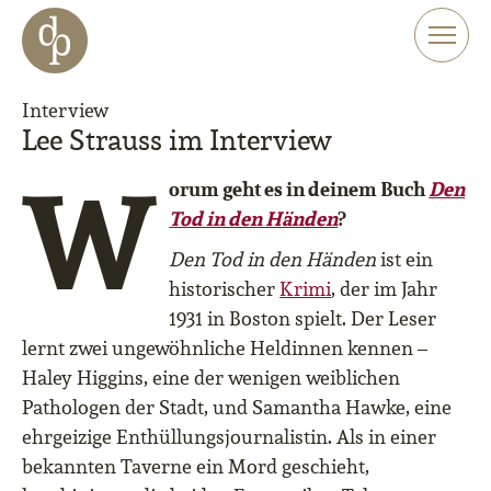
Zum Haupt-Inhalt springen
Zur Navigation springen
Zur Website-Suche springen
Interview
Lee Strauss im Interview
W
orum geht es in deinem Buch
Den
Tod in den Händen
?
Den Tod in den Händen
ist ein
historischer
Krimi
, der im Jahr
1931 in Boston spielt. Der Leser
lernt zwei ungewöhnliche Heldinnen kennen –
Haley Higgins, eine der wenigen weiblichen
Pathologen der Stadt, und Samantha Hawke, eine
ehrgeizige Enthüllungsjournalistin. Als in einer
bekannten Taverne ein Mord geschieht,