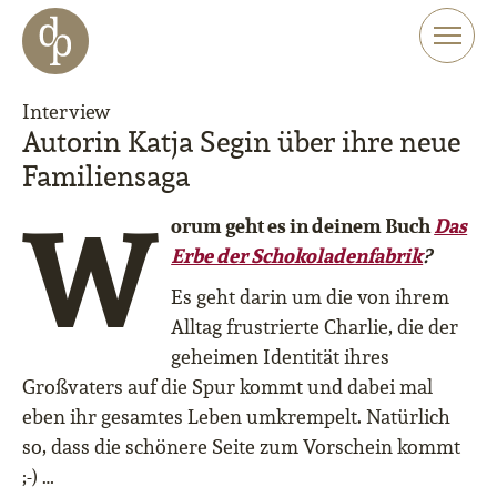
Zum Haupt-Inhalt springen
Zur Navigation springen
Zur Website-Suche springen
Interview
Autorin Katja Segin über ihre neue
Familiensaga
W
orum geht es in deinem Buch
Das
Erbe der Schokoladenfabrik
?
Es geht darin um die von ihrem
Alltag frustrierte Charlie, die der
geheimen Identität ihres
Großvaters auf die Spur kommt und dabei mal
eben ihr gesamtes Leben umkrempelt. Natürlich
so, dass die schönere Seite zum Vorschein kommt
;-) …