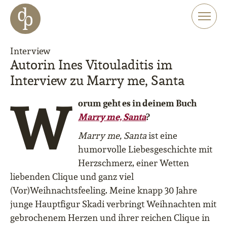
Zum Haupt-Inhalt springen
Zur Navigation springen
Zur Website-Suche springen
Interview
Autorin Ines Vitouladitis im
Interview zu Marry me, Santa
W
orum geht es in deinem Buch
Marry me, Santa
?
Marry me, Santa
ist eine
humorvolle Liebesgeschichte mit
Herzschmerz, einer Wetten
liebenden Clique und ganz viel
(Vor)Weihnachtsfeeling. Meine knapp 30 Jahre
junge Hauptfigur Skadi verbringt Weihnachten mit
gebrochenem Herzen und ihrer reichen Clique in