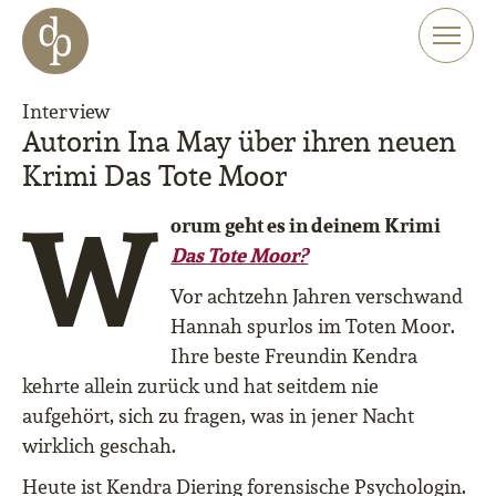
Zum Haupt-Inhalt springen
Zur Navigation springen
Zur Website-Suche springen
Interview
Autorin Ina May über ihren neuen
Krimi Das Tote Moor
W
orum geht es in deinem Krimi
Das Tote Moor?
Vor achtzehn Jahren verschwand
Hannah spurlos im Toten Moor.
Ihre beste Freundin Kendra
kehrte allein zurück und hat seitdem nie
aufgehört, sich zu fragen, was in jener Nacht
wirklich geschah.
Heute ist Kendra Diering forensische Psychologin.