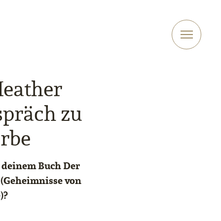
Heather
spräch zu
Erbe
n deinem Buch Der
e (Geheimnisse von
)?