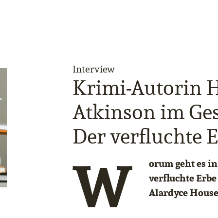
Interview
Krimi-Autorin 
Atkinson im Ge
Der verfluchte 
W
orum geht es i
verfluchte Erb
Alardyce House