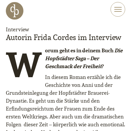
Zum Haupt-Inhalt springen
Zur Navigation springen
Zur Website-Suche springen
Interview
Autorin Frida Cordes im Interview
W
orum geht es in deinem Buch
Die
Hopfstädter Saga – Der
Geschmack der Freiheit
?
In diesem Roman erzähle ich die
Geschichte von Anni und der
Grundsteinlegung der Hopfstädter Brauerei-
Dynastie. Es geht um die Stärke und den
Erfindungsreichtum der Frauen zum Ende des
ersten Weltkriegs. Aber auch um die dramatischen
Folgen
dieser Zeit – körperlich wie auch emotional.