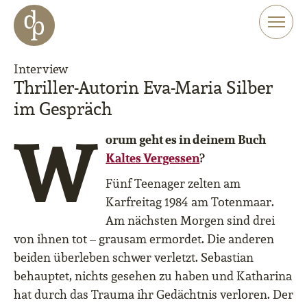
Zum Haupt-Inhalt springen
Zur Navigation springen
Zur Website-Suche springen
Interview
Thriller-Autorin Eva-Maria Silber
im Gespräch
W
orum geht es in deinem Buch
Kaltes Vergessen
?
Fünf Teenager zelten am
Karfreitag 1984 am Totenmaar.
Am nächsten Morgen sind drei
von ihnen tot – grausam ermordet. Die anderen
beiden überleben schwer verletzt. Sebastian
behauptet, nichts gesehen zu haben und Katharina
hat durch das Trauma ihr Gedächtnis verloren. Der