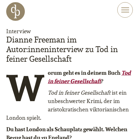
Zum Haupt-Inhalt springen
Zur Navigation springen
Zur Website-Suche springen
Interview
Dianne Freeman im
Autor:inneninterview zu Tod in
feiner Gesellschaft
W
orum geht es in deinem Buch
Tod
in feiner Gesellschaft
?
Tod in feiner Gesellschaft
ist ein
unbeschwerter Krimi, der im
aristokratischen viktorianischen
London spielt.
Du hast London als Schauplatz gewählt. Welchen
Bezug hast du zu England?