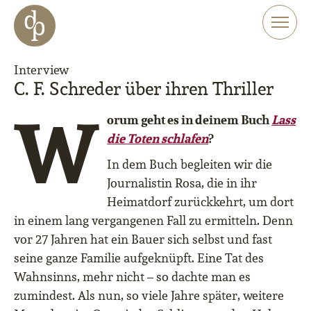
Zum Haupt-Inhalt springen
Zur Navigation springen
Zur Website-Suche springen
Interview
C. F. Schreder über ihren Thriller
W
orum geht es in deinem Buch
Lass
die Toten schlafen
?
In dem Buch begleiten wir die
Journalistin Rosa, die in ihr
Heimatdorf zurückkehrt, um dort
in einem lang vergangenen Fall zu ermitteln. Denn
vor 27 Jahren hat ein Bauer sich selbst und fast
seine ganze Familie aufgeknüpft. Eine Tat des
Wahnsinns, mehr nicht – so dachte man es
zumindest. Als nun, so viele Jahre später, weitere