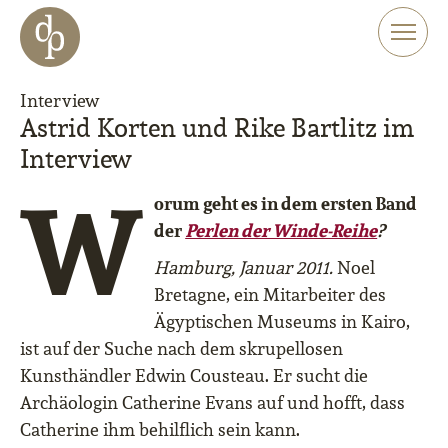
Zum Haupt-Inhalt springen
Zur Navigation springen
Zur Website-Suche springen
Interview
Astrid Korten und Rike Bartlitz im
Interview
W
orum geht es in dem ersten Band
der
Perlen der Winde-Reihe
?
Hamburg, Januar 2011.
Noel
Bretagne, ein Mitarbeiter des
Ägyptischen Museums in Kairo,
ist auf der Suche nach dem skrupellosen
Kunsthändler Edwin Cousteau. Er sucht die
Archäologin Catherine Evans auf und hofft, dass
Catherine ihm behilflich sein kann.