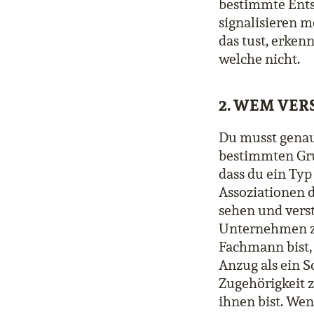
bestimmte Entsc
signalisieren m
das tust, erken
welche nicht.
2. WEM VER
Du musst gena
bestimmten Gru
dass du ein Typ
Assoziationen d
sehen und vers
Unternehmen zu
Fachmann bist, 
Anzug als ein S
Zugehörigkeit 
ihnen bist. We