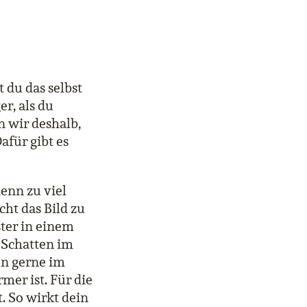
 du das selbst
er, als du
n wir deshalb,
afür gibt es
denn zu viel
ht das Bild zu
ster in einem
 Schatten im
en gerne im
mer ist. Für die
t. So wirkt dein