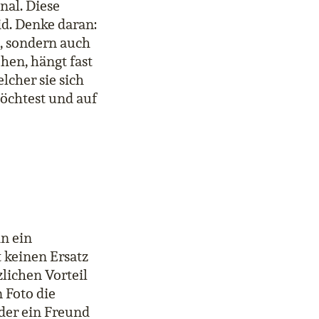
nal. Diese
id. Denke daran:
t, sondern auch
en, hängt fast
lcher sie sich
möchtest und auf
in ein
t keinen Ersatz
zlichen Vorteil
n Foto die
oder ein Freund