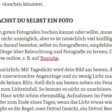
 – täuschen könntest.
ACHST DU SELBST EIN FOTO
guten Fotografen buchen kannst oder willst, musst
nicht unmöglich, aber es ist tatsächlich viel knifflig
 darauf bestehst, selbst zu fotografieren, empfehle
 Dinge über Beleuchtung und Fotografie zu lernen. D
e online, z. B. auf
Youtube
.
natürlich: Mit Tageslicht wird dein Bild am besten, 
gt unerwünschte Augenringe und zu wenig Licht mac
e keinen Blitz. Stell dich am besten neben ein Fen
 zum Lichteinfall. So kommt es nicht zu unschönen
e Haut wirkt schön ebenmäßig. Aufnahmen im Frei
er zum Ende eines Tages, wenn das Licht etwas wär
ibt es die Regel: zwei Drittel Gesicht, ein Drittel Res