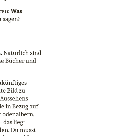
Was
ren:
u sagen?
 Natürlich sind
ne Bücher und
zukünftiges
te Bild zu
s Aussehens
e in Bezug auf
 oder albern,
 das liegt
llen. Du musst