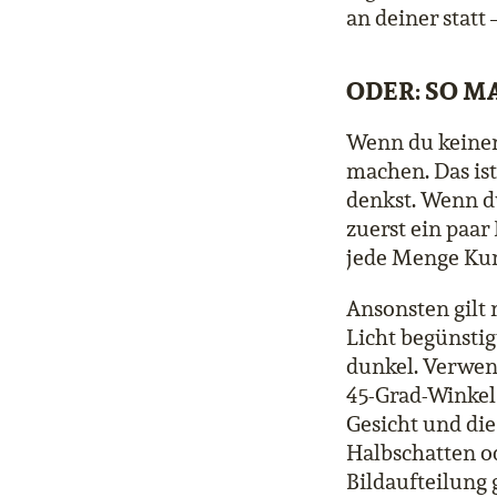
an deiner statt
ODER: SO M
Wenn du keinen 
machen. Das ist 
denkst. Wenn du
zuerst ein paar
jede Menge Kurs
Ansonsten gilt 
Licht begünsti
dunkel. Verwend
45-Grad-Winkel
Gesicht und di
Halbschatten od
Bildaufteilung g