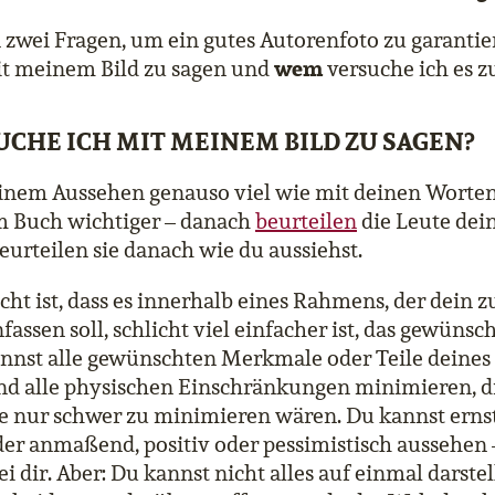
 zwei Fragen, um ein gutes Autorenfoto zu garantie
wem
it meinem Bild zu sagen und
versuche ich es z
SUCHE ICH MIT MEINEM BILD ZU SAGEN?
einem Aussehen genauso viel wie mit deinen Worten.
m Buch wichtiger – danach
beurteilen
die Leute dei
beurteilen sie danach wie du aussiehst.
cht ist, dass es innerhalb eines Rahmens, der dein 
assen soll, schlicht viel einfacher ist, das gewünsch
kannst alle gewünschten Merkmale oder Teile deine
d alle physischen Einschränkungen minimieren, di
e nur schwer zu minimieren wären. Du kannst ernst
der anmaßend, positiv oder pessimistisch aussehen –
ei dir. Aber: Du kannst nicht alles auf einmal darste