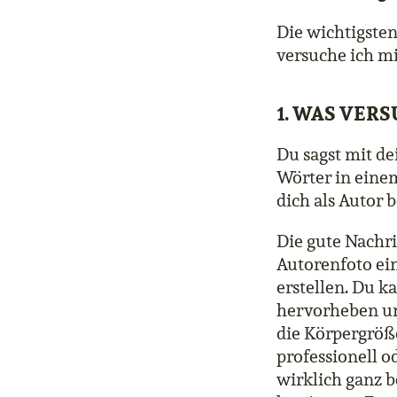
Die wichtigsten
versuche ich m
1. WAS VER
Du sagst mit d
Wörter in eine
dich als Autor 
Die gute Nachri
Autorenfoto einf
erstellen. Du 
hervorheben un
die Körpergröß
professionell o
wirklich ganz b