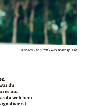
marco-xu-ToUPBCO62Lw-unsplash
ten
 was du
nn es um
 was du welchem
ignalisierst.