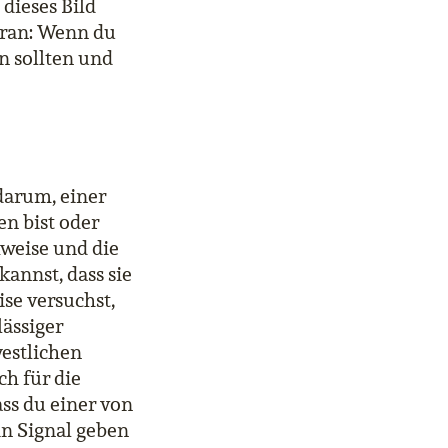
dieses Bild
aran: Wenn du
en sollten und
darum, einer
n bist oder
kweise und die
annst, dass sie
se versuchst,
ässiger
westlichen
ch für die
ss du einer von
n Signal geben