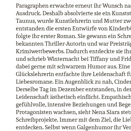
Paragraphen erwachte erneut ihr Wunsch na
Ausdruck. Deshalb absolvierte sie ein Kunstst
Taunus, wurde Kunstlehrerin und Mutter zwe
entstanden die ersten Entwürfe von Kinderb
folgte ihr erster Roman. Sie gewann ein Schr
bekannten Thriller-Autorin und war Preisträ
Krimiwettbewerbs. Dadurch entdeckte sie ihr
und schrieb Winternacht bei Tiffany und Frid
dabei gerne mit schwarzem Humor aus. Eine
Glückslehrerin entfachte ihre Leidenschaft 
Liebesromane. Ein Augenblick zu nah, Cinder
Derselbe Tag im Dezember entstanden, in de
Leidenschaft ästhetisch einflicht. Empathisc
gefühlvolle, intensive Beziehungen und Beg
Protagonisten wachsen, sieht Nena Siara stets
Schreibprojekte. Immer mit dem Ziel, die Lieb
entdecken. Selbst wenn Galgenhumor ihr Ver