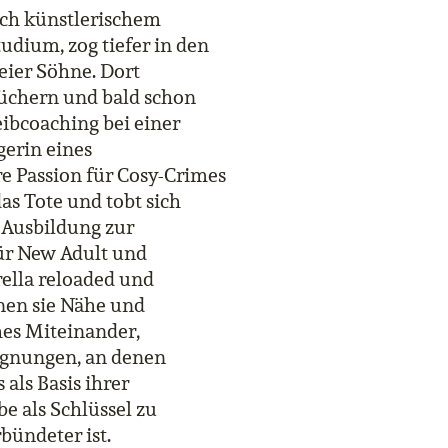
ch künstlerischem
udium, zog tiefer in den
ier Söhne. Dort
üchern und bald schon
eibcoaching bei einer
gerin eines
e Passion für Cosy-Crimes
as Tote und tobt sich
 Ausbildung zur
für New Adult und
ella reloaded und
nen sie Nähe und
hes Miteinander,
egnungen, an denen
 als Basis ihrer
e als Schlüssel zu
bündeter ist.