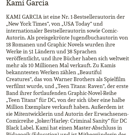
Kami Garcia
KAMI GARCIA ist eine Nr. 1-Bestsellerautorin der
„New York Times“, von „USA Today“ und
internationaler Bestsellerautorin sowie Comic-
Autorin. Als preisgekrönte Jugendbuchautorin von
18 Romanen und Graphic Novels wurden ihre
Werke in 51 Ländern und 38 Sprachen
veröffentlicht, und ihre Bücher haben sich weltweit
mehr als 10 Millionen Mal verkauft. Zu Kamis
bekanntesten Werken zählen „Beautiful
Creatures“, das von Warner Brothers als Spielfilm
verfilmt wurde, und „Teen Titans: Raven“, der erste
Band ihrer fortlaufenden Graphic-Novel-Reihe
„Teen Titans“ für DC, von der sich über eine halbe
Million Exemplare verkauft haben. Außerdem ist
sie
Mitentwicklerin
und Autorin
der Erwachsenen-
Comicreihe
„Joker/Harley: Criminal Sanity“ für DC
Black Label. Kami hat einen Master-Abschluss in
Pädagogik (Education) und ist Mitbegründerin des