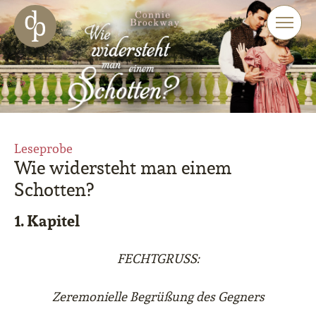
Zum Haupt-Inhalt springen
Zur Navigation springen
Zur Website-Suche springen
Leseprobe
Wie widersteht man einem
Schotten?
1. Kapitel
FECHTGRUSS:
Zeremonielle Begrüßung des Gegners