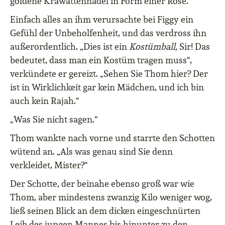
goldene Krawattennadel in Form einer Rose.
Einfach alles an ihm verursachte bei Figgy ein
Gefühl der Unbeholfenheit, und das verdross ihn
außerordentlich. „Dies ist ein
Kostümball,
Sir! Das
bedeutet, dass man ein Kostüm tragen muss“,
verkündete er gereizt. „Sehen Sie Thom hier? Der
ist in Wirklichkeit gar kein Mädchen, und ich bin
auch kein Rajah.“
„Was Sie nicht sagen.“
Thom wankte nach vorne und starrte den Schotten
wütend an. „Als was genau sind Sie denn
verkleidet, Mister?“
Der Schotte, der beinahe ebenso groß war wie
Thom, aber mindestens zwanzig Kilo weniger wog,
ließ seinen Blick an dem dicken eingeschnürten
Leib des jungen Mannes bis hinunter zu den