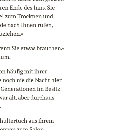
en Ende des Inns. Sie
el zum Trocknen und
rde nach Ihnen rufen,
uziehen.«
 wenn Sie etwas brauchen.«
aum.
on häufig mit ihrer
e noch nie die Nacht hier
t Generationen im Besitz
ar alt, aber durchaus
.
chultertuch aus ihrem
Treppen zum Salon