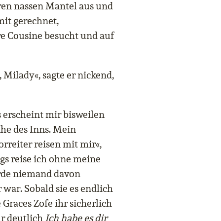
ren nassen Mantel aus und
mit gerechnet,
e Cousine besucht und auf
 Milady«, sagte er nickend,
s erscheint mir bisweilen
ahe des Inns. Mein
rreiter reisen mit mir«,
ngs reise ich ohne meine
würde niemand davon
 war. Sobald sie es endlich
Graces Zofe ihr sicherlich
hr deutlich
Ich habe es dir