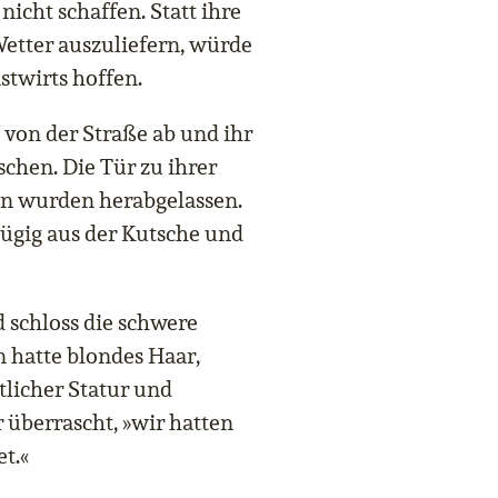
icht schaffen. Statt ihre
etter auszuliefern, würde
astwirts hoffen.
 von der Straße ab und ihr
schen. Die Tür zu ihrer
fen wurden herabgelassen.
 zügig aus der Kutsche und
d schloss die schwere
 hatte blondes Haar,
tlicher Statur und
r überrascht, »wir hatten
t.«