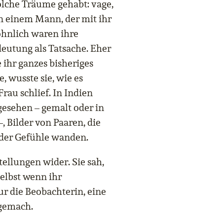
solche Träume gehabt: vage,
 einem Mann, der mit ihr
öhnlich waren ihre
utung als Tatsache. Eher
 ihr ganzes bisheriges
, wusste sie, wie es
rau schlief. In Indien
gesehen – gemalt oder in
, Bilder von Paaren, die
der Gefühle wanden.
ellungen wider. Sie sah,
 Selbst wenn ihr
r die Beobachterin, eine
fgemach.