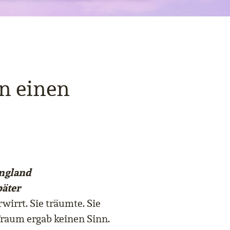
n einen
England
päter
rwirrt. Sie träumte. Sie
Traum ergab keinen Sinn.