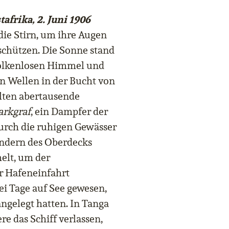
afrika, 2. Juni 1906
die Stirn, um ihre Augen
 schützen. Die Sonne stand
olkenlosen Himmel und
en Wellen in der Bucht von
lten abertausende
rkgraf
, ein Dampfer der
durch die ruhigen Gewässer
ändern des Oberdecks
elt, um der
 Hafeneinfahrt
i Tage auf See gewesen,
ngelegt hatten. In Tanga
e das Schiff verlassen,