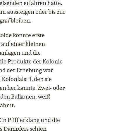
eisenden erfahren hatte.
am aussteigen oder bis zur
graf
bleiben.
olde konnte erste
auf einer kleinen
ianlagen und die
ie Produkte der Kolonie
and der Erhebung war
olonialstil, den sie
ien her kannte. Zwei- oder
nden Balkonen, weiß
rahmt.
in Pfiff erklang und die
es Dampfers schien