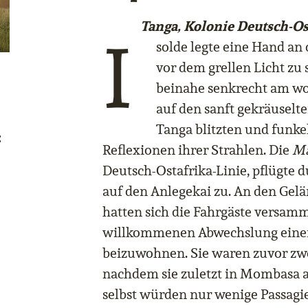
Tanga, Kolonie Deutsch-Ost
I
solde legte eine Hand an 
vor dem grellen Licht zu
beinahe senkrecht am w
auf den sanft gekräuselt
Tanga blitzten und funke
:
Reflexionen ihrer Strahlen. Die
Ma
Deutsch-Ostafrika-Linie, pflügte 
auf den Anlegekai zu. An den Gel
hatten sich die Fahrgäste versamm
willkommenen Abwechslung einer
beizuwohnen. Sie waren zuvor zwe
nachdem sie zuletzt in Mombasa a
selbst würden nur wenige Passagier