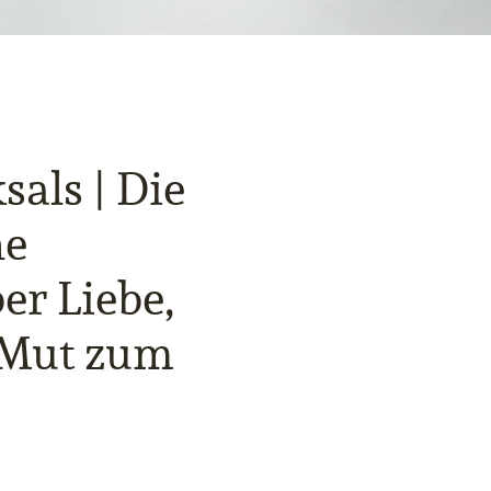
sals | Die
he
er Liebe,
 Mut zum