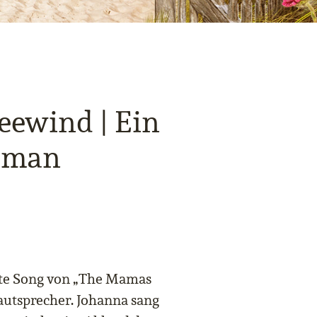
seewind | Ein
roman
alte Song von „The Mamas
autsprecher. Johanna sang