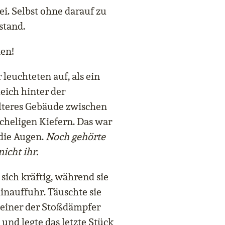
ei. Selbst ohne darauf zu
stand.
en!
 leuchteten auf, als ein
leich hinter der
älteres Gebäude zwischen
heligen Kiefern. Das war
 die Augen.
Noch gehörte
icht ihr.
sich kräftig, während sie
hinauffuhr. Täuschte sie
e einer der Stoßdämpfer
 und legte das letzte Stück