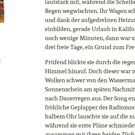
lautstark mit, während die Schei
Regen wegwischten. Ihr Wagen schn
und dank der aufgedrehten Heizung
einbilden, gerade Urlaub in Kalif
noch wenige Minuten, dann war si
drei freie Tage, ein Grund zum Fr
:
Prüfend blickte sie durch die reg
Himmel hinauf. Doch dieser war n
Wolken schwer von den Wasserma
Sonnenschein am späten Nachmitta
nach Dauerregen aus. Der Song en
fröhliche Geplapper des Radiomod
halbem Ohr lauschte sie auf die 
während sie erste Pläne schmiede
zusammen mit ihren beiden Töcht