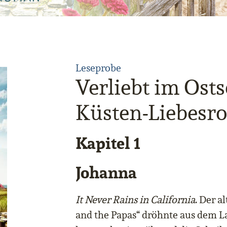
Leseprobe
Verliebt im Ost
Küsten-Liebes
Kapitel 1
Johanna
It Never Rains in California
. Der 
and the Papas“ dröhnte aus dem L