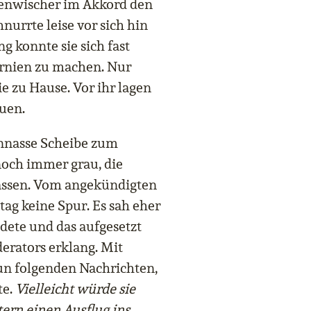
benwischer im Akkord den
urrte leise vor sich hin
 konnte sie sich fast
ornien zu machen. Nur
e zu Hause. Vor ihr lagen
euen.
ennasse Scheibe zum
och immer grau, die
ssen. Vom angekündigten
g keine Spur. Es sah eher
dete und das aufgesetzt
erators erklang. Mit
nun folgenden Nachrichten,
te.
Vielleicht würde sie
ern einen Ausflug ins