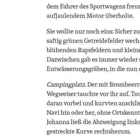
dem Fahrer des Sportwagens freundl
aufjaulendem Motor überholte.
Sie wollte nur noch eins: Sicher
saftig grünen Getreidefelder wechs
blühenden Rapsfeldern und klei
Dazwischen gab es immer wieder
Entwässerungsgräben, in die nun d
Campingplatz.
Der mit Brombeerr
Wegweiser tauchte vor ihr auf. To
daran vorbei und kurvten anschl
Navi hin oder her, ohne Ortskenntni
Johanna ließ die Abzweigung links
gestreckte Kurve rechtsherum.